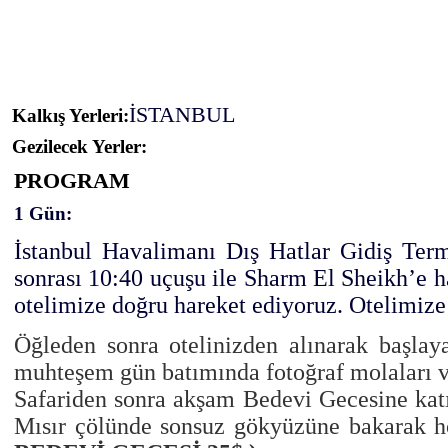
İSTANBUL
Kalkış Yerleri:
Gezilecek Yerler:
PROGRAM
1 Gün:
İstanbul Havalimanı Dış Hatlar Gidiş Term
sonrası 10:40 uçuşu ile Sharm El Sheikh’e h
otelimize doğru hareket ediyoruz. Otelimize
Öğleden sonra otelinizden alınarak başla
muhteşem gün batımında fotoğraf molaları v
Safariden sonra akşam Bedevi Gecesine katıl
Mısır çölünde sonsuz gökyüzüne bakarak hoş