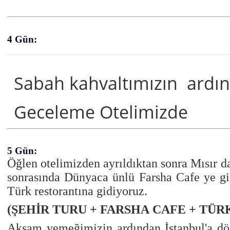
4 Gün:
Sabah kahvaltımızın ardın
Geceleme Otelimizde
5 Gün:
Öğlen otelimizden ayrıldıktan sonra Mısır d
sonrasında Dünyaca ünlü Farsha Cafe ye gi
Türk restorantına gidiyoruz.
(ŞEHİR TURU + FARSHA CAFE + TÜ
Akşam yemeğimizin ardından İstanbul'a dön