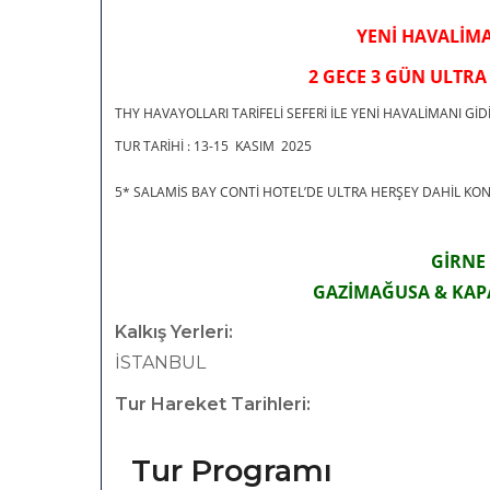
YENİ HAVALİMAN
2 GECE 3 GÜN ULTR
THY HAVAYOLLARI TARİFELİ SEFERİ İLE YENİ HAVALİMANI GİD
TUR TARİHİ : 13-15 KASIM 2025
5* SALAMİS BAY CONTİ HOTEL’DE ULTRA HERŞEY DAHİL K
GİRNE
GAZİMAĞUSA & KAPA
Kalkış Yerleri:
İSTANBUL
Tur Hareket Tarihleri:
Tur Programı