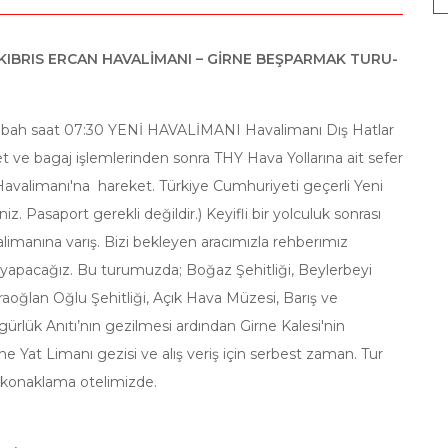
– KIBRIS ERCAN HAVALİMANI – GİRNE BEŞPARMAK TURU-
 sabah saat 07:30 YENİ HAVALİMANI Havalimanı Dış Hatlar
 ve bagaj işlemlerinden sonra THY Hava Yollarına ait sefer
n Havalimanı'na hareket. Türkiye Cumhuriyeti geçerli Yeni
iniz. Pasaport gerekli değildir.) Keyifli bir yolculuk sonrası
alimanına varış. Bizi bekleyen aracımızla rehberımız
acağız. Bu turumuzda; Boğaz Şehitliği, Beylerbeyi
raoğlan Oğlu Şehitliği, Açık Hava Müzesi, Barış ve
ürlük Anıtı’nın gezilmesi ardından Girne Kalesi'nin
e Yat Limanı gezisi ve alış veriş için serbest zaman. Tur
 konaklama otelimizde.