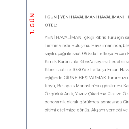
1. GÜN
1.GÜN | YENİ HAVALİMANI HAVALİMANI 
OTEL:
YENİ HAVALİMANI çıkışlı Kıbrıs Turu için
Terminalinde Buluşma. Havalimanında; bilet
sayılı uçağı ile saat 09:5’da Lefkoşa Erca
Kimlik Kartınız ile Kıbrıs'a seyahat edebilirs
Kıbrıs saati ile 10:30’de Lefkoşa Ercan Hav
eşliğinde GİRNE BEŞPARMAK Turumuzu yap
Köyü, Bellapais Manastırı'nın görülmesi Ka
Özgürlük Anıtı, Yavuz Çıkartma Plajı ve Özg
panoramik olarak görülmesi sonrasında Girn
bitimi otelimize dönüş. Akşam yemeği ve