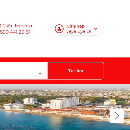
Çağrı Merkezi
Giriş Yap
veya Üye Ol
850 441 23 81
Tur Ara