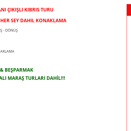
I ÇIKIŞLI KIBRIS TURU
A HER SEY DAHIL KONAKLAMA
İŞ - DÖNÜŞ
ONAKLAMA
 & BEŞPARMAK
LI MARAŞ TURLARI DAHİL!!!