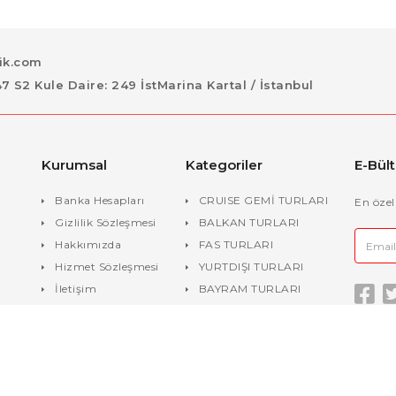
lik.com
S2 Kule Daire: 249 İstMarina Kartal / İstanbul
Kurumsal
Kategoriler
E-Bül
Banka Hesapları
CRUISE GEMİ TURLARI
En özel
Gizlilik Sözleşmesi
BALKAN TURLARI
Hakkımızda
FAS TURLARI
Hizmet Sözleşmesi
YURTDIŞI TURLARI
İletişim
BAYRAM TURLARI