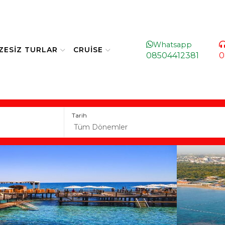
Whatsapp
IZESIZ TURLAR
CRUISE
08504412381
0
Tarih