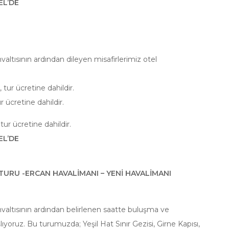
EL’DE
altısının ardından dileyen misafirlerimiz otel
 tur ücretine dahildir.
 ücretine dahildir.
ur ücretine dahildir.
EL’DE
TURU -ERCAN HAVALİMANI – YENİ HAVALİMANI
valtısının ardından belirlenen saatte buluşma ve
oruz. Bu turumuzda; Yeşil Hat Sınır Gezisi, Girne Kapısı,