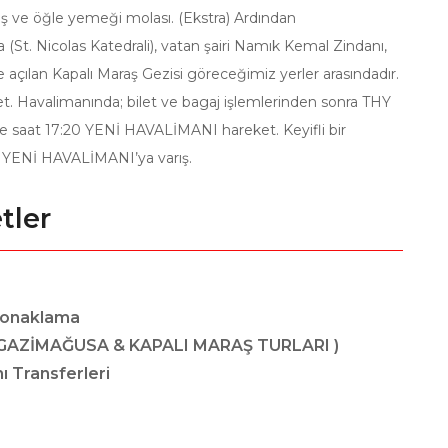
iş ve öğle yemeği molası. (Ekstra) Ardından
St. Nicolas Katedrali), vatan şairi Namık Kemal Zindanı,
e açılan Kapalı Maraş Gezisi göreceğimiz yerler arasındadır.
. Havalimanında; bilet ve bagaj işlemlerinden sonra THY
 ile saat 17:20 YENİ HAVALİMANI hareket. Keyifli bir
:10 YENİ HAVALİMANI’ya varış.
tler
 konaklama
 GAZİMAĞUSA & KAPALI MARAŞ TURLARI )
 Transferleri