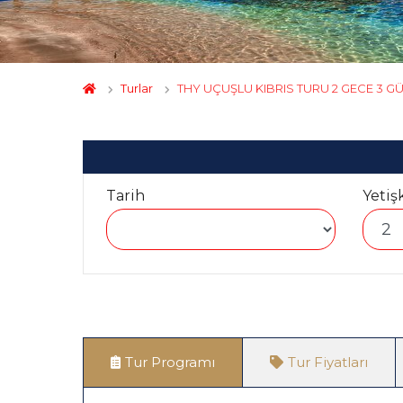
Turlar
THY UÇUŞLU KIBRIS TURU 2 GECE 3 G
Tarih
Yetiş
Tur Programı
Tur Fiyatları